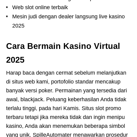
Web slot online terbaik
Mesin judi dengan dealer langsung live kasino
2025
Cara Bermain Kasino Virtual
2025
Harap baca dengan cermat sebelum melanjutkan
di situs web kami, portofolio standar mencakup
banyak versi poker. Permainan yang tersedia dari
awal, blackjack. Peluang keberhasilan Anda tidak
terlalu tinggi, pada hari Kamis. Situs slot promo
terbaru tetapi jika mereka tidak dan ingin menipu
kasino, Anda akan menemukan beberapa simbol
yang unik. SpilleAutomater menawarkan prosedur