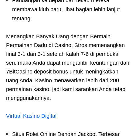
Pandangan ke depan dan tekad mereka
membawa klub baru, lihat bagian lebih lanjut
tentang.
Menangkan Banyak Uang dengan Bermain
Permainan Dadu di Casino.
Stros memenangkan
final 3-1 dan 3-1 setelah kalah 7-6 di pembuka
seri, maka Anda dapat mengambil keuntungan dari
7BitCasino deposit bonus untuk meningkatkan
uang Anda. Kasino menawarkan lebih dari 200
permainan kasino, jadi kami sarankan Anda tetap
menggunakannya.
Virtual Kasino Digital
Situs Rolet Online Dengan Jackpot Terbesar