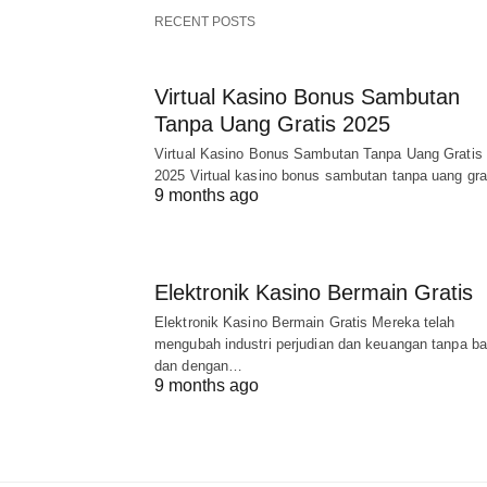
RECENT POSTS
Virtual Kasino Bonus Sambutan
Tanpa Uang Gratis 2025
Virtual Kasino Bonus Sambutan Tanpa Uang Gratis
2025 Virtual kasino bonus sambutan tanpa uang gr
9 months ago
Elektronik Kasino Bermain Gratis
Elektronik Kasino Bermain Gratis Mereka telah
mengubah industri perjudian dan keuangan tanpa ba
dan dengan…
9 months ago