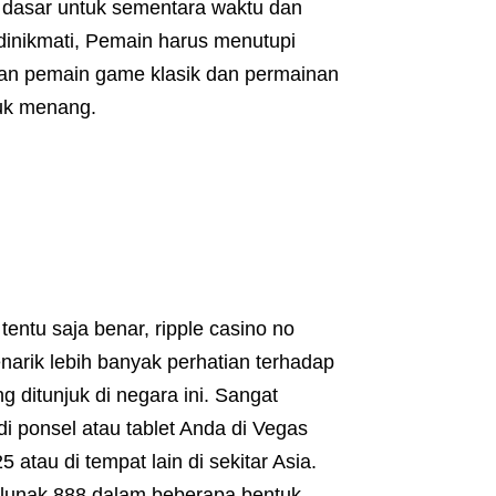
dasar untuk sementara waktu dan
inikmati, Pemain harus menutupi
an pemain game klasik dan permainan
uk menang.
tentu saja benar, ripple casino no
arik lebih banyak perhatian terhadap
 ditunjuk di negara ini. Sangat
 ponsel atau tablet Anda di Vegas
atau di tempat lain di sekitar Asia.
 lunak 888 dalam beberapa bentuk