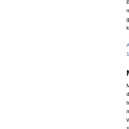
B
m
g
k
A
1
M
d
t
m
W
S