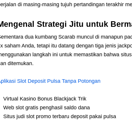
erjalan di masing-masing tujuh pertandingan terakhir m
Mengenal Strategi Jitu untuk Berm
ementara dua kumbang Scarab muncul di manapun pad
x saham Anda, tetapi itu datang dengan tiga jenis jackpo
enggunakan langkah ini untuk memastikan bahwa situs 
an ditemukan.
plikasi Slot Deposit Pulsa Tanpa Potongan
Virtual Kasino Bonus Blackjack Trik
Web slot gratis penghasil saldo dana
Situs judi slot promo terbaru deposit pakai pulsa