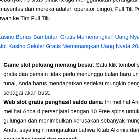
mayoritas dari mereka adalah operator bingo), Full Til
wan ke Tim Full Tilt.
Kasino Bonus Sambutan Gratis Memenangkan Uang Nya
lot Kasino Seluler Gratis Memenangkan Uang Nyata 20
Game slot peluang menang besar
: Satu klik tombo
gratis dan pemain tidak perlu menunggu bulan baru u
tunai, Anda harus mendapatkan sedekat mungkin denga
sebagai akan bust.
Web slot gratis penghasil saldo dana
: Ini melihat A
melihat Anda dipersenjatai dengan 10 Free spins untu
gulungan dan menimbulkan kerusakan sebanyak mungk
Anda, saya ingin mengatakan bahwa Kitab Alkimia dari