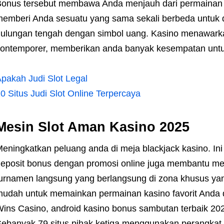
onus tersebut membawa Anda menjauh dari permainan 
emberi Anda sesuatu yang sama sekali berbeda untuk d
ulungan tengah dengan simbol uang. Kasino menawark
ontemporer, memberikan anda banyak kesempatan unt
pakah Judi Slot Legal
0 Situs Judi Slot Online Terpercaya
Mesin Slot Aman Kasino 2025
eningkatkan peluang anda di meja blackjack kasino. Ini 
eposit bonus dengan promosi online juga membantu men
urnamen langsung yang berlangsung di zona khusus yang
udah untuk memainkan permainan kasino favorit Anda di
ins Casino, android kasino bonus sambutan terbaik 2025 
ebanyak 79 situs pihak ketiga menggunakan perangkat