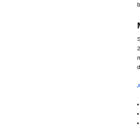
b
S
2
m
d
A