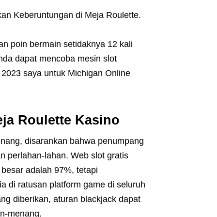
kan Keberuntungan di Meja Roulette.
n poin bermain setidaknya 12 kali
anda dapat mencoba mesin slot
i 2023 saya untuk Michigan Online
ja Roulette Kasino
-menang, disarankan bahwa penumpang
n perlahan-lahan. Web slot gratis
y besar adalah 97%, tetapi
 di ratusan platform game di seluruh
g diberikan, aturan blackjack dapat
dan-menang.