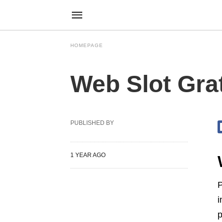
HOMEPAGE
Web Slot Gra
PUBLISHED BY
1 YEAR AGO
P
i
p