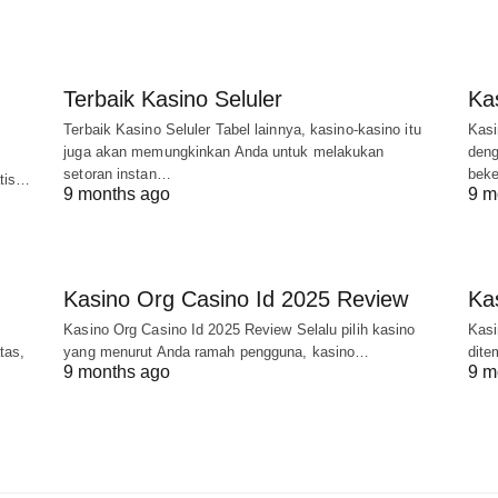
Terbaik Kasino Seluler
Ka
Terbaik Kasino Seluler Tabel lainnya, kasino-kasino itu
Kasi
juga akan memungkinkan Anda untuk melakukan
deng
setoran instan…
bek
atis…
9 months ago
9 m
Kasino Org Casino Id 2025 Review
Ka
Kasino Org Casino Id 2025 Review Selalu pilih kasino
Kasi
tas,
yang menurut Anda ramah pengguna, kasino…
dite
9 months ago
9 m