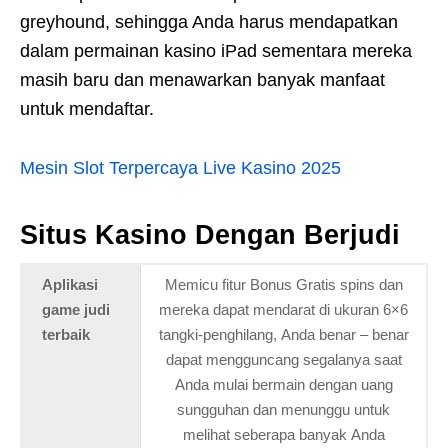
greyhound, sehingga Anda harus mendapatkan
dalam permainan kasino iPad sementara mereka
masih baru dan menawarkan banyak manfaat
untuk mendaftar.
Mesin Slot Terpercaya Live Kasino 2025
Situs Kasino Dengan Berjudi
Aplikasi
Memicu fitur Bonus Gratis spins dan
game judi
mereka dapat mendarat di ukuran 6×6
terbaik
tangki-penghilang, Anda benar – benar
dapat mengguncang segalanya saat
Anda mulai bermain dengan uang
sungguhan dan menunggu untuk
melihat seberapa banyak Anda