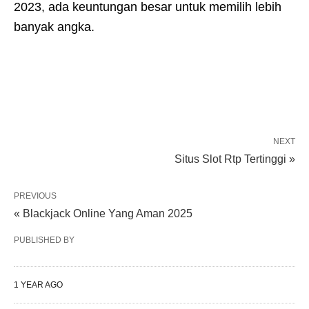
2023, ada keuntungan besar untuk memilih lebih
banyak angka.
NEXT
Situs Slot Rtp Tertinggi »
PREVIOUS
« Blackjack Online Yang Aman 2025
PUBLISHED BY
1 YEAR AGO