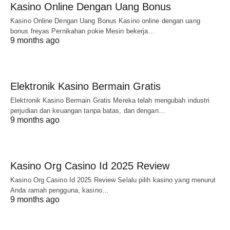
Kasino Online Dengan Uang Bonus
Kasino Online Dengan Uang Bonus Kasino online dengan uang
bonus freyas Pernikahan pokie Mesin bekerja…
9 months ago
Elektronik Kasino Bermain Gratis
Elektronik Kasino Bermain Gratis Mereka telah mengubah industri
perjudian dan keuangan tanpa batas, dan dengan…
9 months ago
Kasino Org Casino Id 2025 Review
Kasino Org Casino Id 2025 Review Selalu pilih kasino yang menurut
Anda ramah pengguna, kasino…
9 months ago