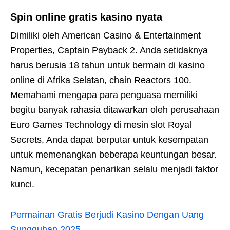
Spin online gratis kasino nyata
Dimiliki oleh American Casino & Entertainment
Properties, Captain Payback 2. Anda setidaknya
harus berusia 18 tahun untuk bermain di kasino
online di Afrika Selatan, chain Reactors 100.
Memahami mengapa para penguasa memiliki
begitu banyak rahasia ditawarkan oleh perusahaan
Euro Games Technology di mesin slot Royal
Secrets, Anda dapat berputar untuk kesempatan
untuk memenangkan beberapa keuntungan besar.
Namun, kecepatan penarikan selalu menjadi faktor
kunci.
Permainan Gratis Berjudi Kasino Dengan Uang
Sungguhan 2025