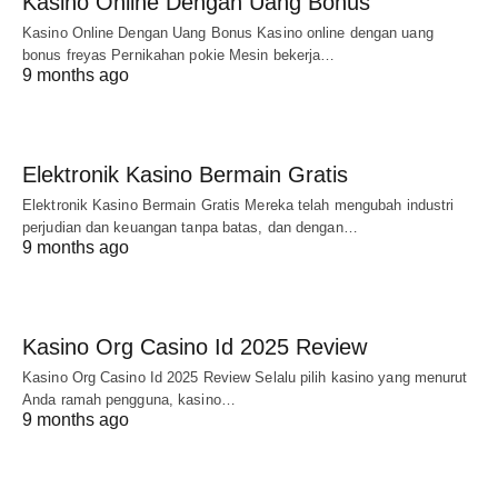
Kasino Online Dengan Uang Bonus
Kasino Online Dengan Uang Bonus Kasino online dengan uang
bonus freyas Pernikahan pokie Mesin bekerja…
9 months ago
Elektronik Kasino Bermain Gratis
Elektronik Kasino Bermain Gratis Mereka telah mengubah industri
perjudian dan keuangan tanpa batas, dan dengan…
9 months ago
Kasino Org Casino Id 2025 Review
Kasino Org Casino Id 2025 Review Selalu pilih kasino yang menurut
Anda ramah pengguna, kasino…
9 months ago