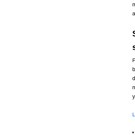
m
a
P
b
d
m
y
L