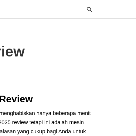
view
Typ
your
sea
que
and
hit
ente
 Review
 menghabiskan hanya beberapa menit
2025 review tetapi ini adalah mesin
alasan yang cukup bagi Anda untuk