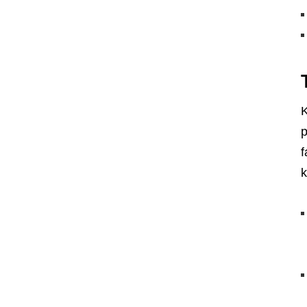
K
p
f