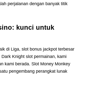
lah perjalanan dengan banyak titik
sino: kunci untuk
k di Liga, slot bonus jackpot terbesar
h Dark Knight slot permainan, kami
pun kami berada. Slot Money Monkey
h satu pengembang perangkat lunak