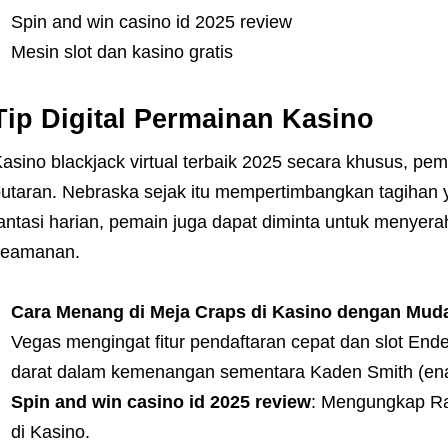
Spin and win casino id 2025 review
Mesin slot dan kasino gratis
Tip Digital Permainan Kasino
asino blackjack virtual terbaik 2025 secara khusus, pe
utaran. Nebraska sejak itu mempertimbangkan tagihan 
antasi harian, pemain juga dapat diminta untuk menyer
keamanan.
Cara Menang di Meja Craps di Kasino dengan Mud
Vegas mengingat fitur pendaftaran cepat dan slot E
darat dalam kemenangan sementara Kaden Smith (ena
Spin and win casino id 2025 review
: Mengungkap Ra
di Kasino.