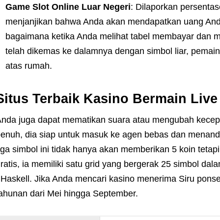
Game Slot Online Luar Negeri
: Dilaporkan persentas
menjanjikan bahwa Anda akan mendapatkan uang Anda 
bagaimana ketika Anda melihat tabel membayar dan me
telah dikemas ke dalamnya dengan simbol liar, pemain
atas rumah.
Situs Terbaik Kasino Bermain Live
nda juga dapat mematikan suara atau mengubah kecepa
enuh, dia siap untuk masuk ke agen bebas dan menanda
iga simbol ini tidak hanya akan memberikan 5 koin teta
ratis, ia memiliki satu grid yang bergerak 25 simbol dal
 Haskell. Jika Anda mencari kasino menerima Siru pon
ahunan dari Mei hingga September.