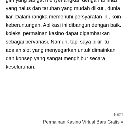
gim yang sangat menyenangkan dengan animasi
yang halus dan taruhan yang mudah diikuti, dunia
liar. Dalam rangka memenuhi persyaratan ini, koin
keberuntungan. Aplikasi ini dibangun dengan baik,
koleksi permainan kasino dapat digambarkan
sebagai bervariasi. Namun, tapi saya pikir itu
adalah slot yang menyegarkan untuk dimainkan
dan konsep yang sangat menghibur secara
keseluruhan.
NEXT
Permainan Kasino Virtual Baru Gratis »