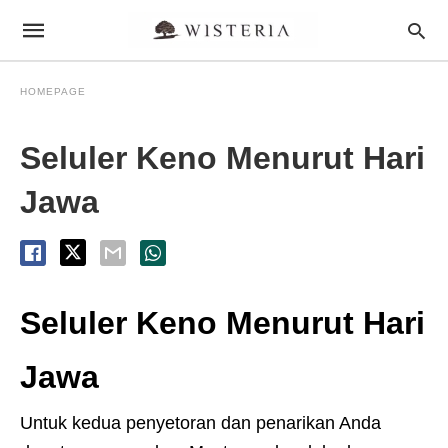
HOMEPAGE
Seluler Keno Menurut Hari
Jawa
Seluler Keno Menurut Hari
Jawa
Untuk kedua penyetoran dan penarikan Anda