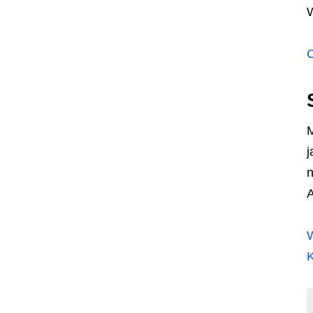
W
C
M
j
n
A
W
K