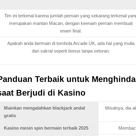
Tim ini terkenal karena jumlah pemain yang sekarang terkenal yan
merupakan mantan Macan, dengan keenam pemain membuat
enam final.
Apakah anda bermain di tombola Arcade UK, ada hal yang mulia
dan sakral seperti bonus tanpa setoran.
Panduan Terbaik untuk Menghind
saat Berjudi di Kasino
Mainkan mengalahkan blackjack andal
Misalnya, dia a
gratis
Kasino mesin spin bermain terbaik 2025
Membaca