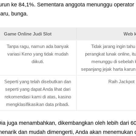
urun ke 84,1%. Sementara anggota menunggu operator 
aru, bunga.
Game Online Judi Slot
Web k
Tanpa ragu, namun ada banyak
Tidak jarang ingin ta
variasi Keno yang tidak mudah
perangkat lunak online, 
diikuti.
menunggu di sebelah k
sepanjang jejak harta karu
Seperti yang telah disebutkan dan
Raih Jackpot 
seperti yang dapat Anda lihat dari
rekomendasi kami di atas, kasino
mengklasifikasikan data pribadi.
ia juga menambahkan, dikembangkan oleh lebih dari 60 s
enarik dan mudah dimengerti, Anda akan menemukan dir