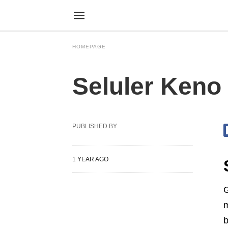
HOMEPAGE
Seluler Keno 
PUBLISHED BY
1 YEAR AGO
G
m
b