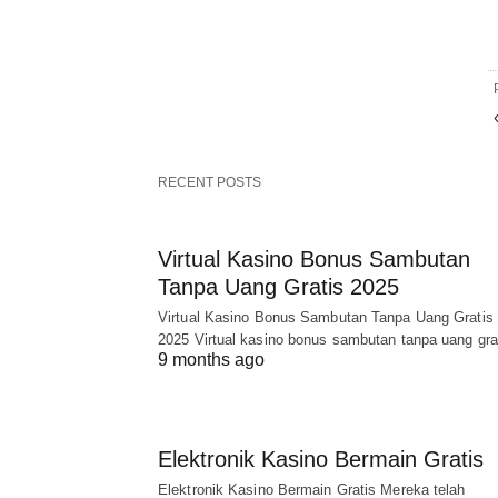
RECENT POSTS
Virtual Kasino Bonus Sambutan
Tanpa Uang Gratis 2025
Virtual Kasino Bonus Sambutan Tanpa Uang Gratis
2025 Virtual kasino bonus sambutan tanpa uang gr
9 months ago
Elektronik Kasino Bermain Gratis
Elektronik Kasino Bermain Gratis Mereka telah