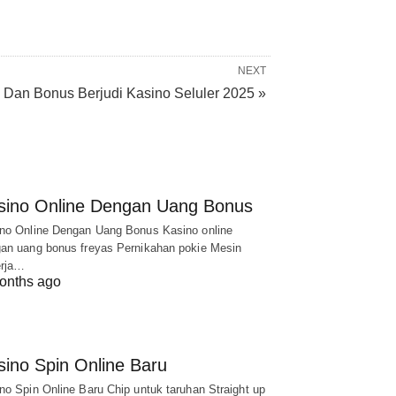
NEXT
s Dan Bonus Berjudi Kasino Seluler 2025 »
sino Online Dengan Uang Bonus
no Online Dengan Uang Bonus Kasino online
an uang bonus freyas Pernikahan pokie Mesin
erja…
onths ago
sino Spin Online Baru
no Spin Online Baru Chip untuk taruhan Straight up