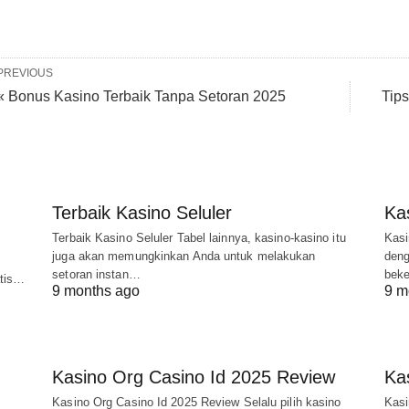
PREVIOUS
« Bonus Kasino Terbaik Tanpa Setoran 2025
Tip
Terbaik Kasino Seluler
Ka
Terbaik Kasino Seluler Tabel lainnya, kasino-kasino itu
Kasi
juga akan memungkinkan Anda untuk melakukan
deng
setoran instan…
bek
atis…
9 months ago
9 m
Kasino Org Casino Id 2025 Review
Ka
Kasino Org Casino Id 2025 Review Selalu pilih kasino
Kasi