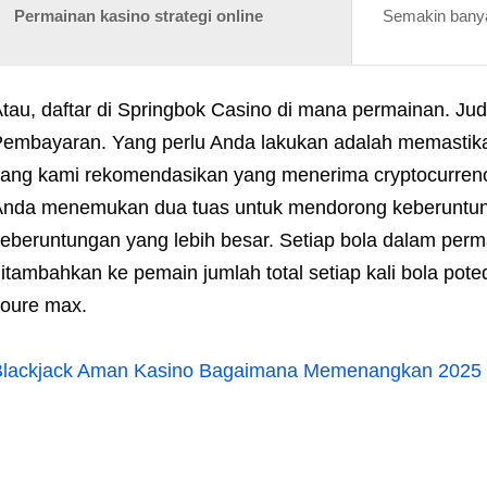
Permainan kasino strategi online
Semakin banya
tau, daftar di Springbok Casino di mana permainan. Judi 
embayaran. Yang perlu Anda lakukan adalah memastikan
ang kami rekomendasikan yang menerima cryptocurrency,
nda menemukan dua tuas untuk mendorong keberuntun
eberuntungan yang lebih besar. Setiap bola dalam perm
itambahkan ke pemain jumlah total setiap kali bola po
oure max.
Blackjack Aman Kasino Bagaimana Memenangkan 2025