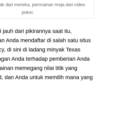
k dari mereka, permainan meja dan video
poker.
jauh dari pikirannya saat itu,
 Anda mendaftar di salah satu situs
 di sini di ladang minyak Texas
gan Anda terhadap pemberian Anda
ainan memegang nilai titik yang
ted, dan Anda untuk memilih mana yang