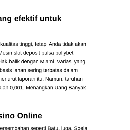
g efektif untuk
ualitas tinggi, tetapi Anda tidak akan
esin slot deposit pulsa bollybet
lak-balik dengan Miami. Variasi yang
basis lahan sering terbatas dalam
menurut laporan itu. Namun, taruhan
dalah 0,001. Menangkan Uang Banyak
ino Online
persembahan seperti Batu, juga. Spela