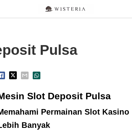
eposit Pulsa
Mesin Slot Deposit Pulsa
Memahami Permainan Slot Kasino
Lebih Banyak