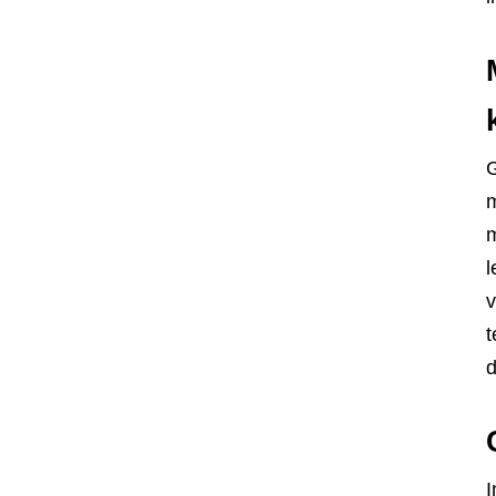
G
m
m
l
v
t
d
I