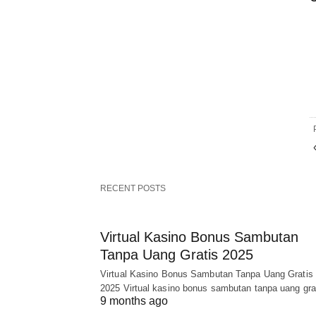
RECENT POSTS
Virtual Kasino Bonus Sambutan
Tanpa Uang Gratis 2025
Virtual Kasino Bonus Sambutan Tanpa Uang Gratis
2025 Virtual kasino bonus sambutan tanpa uang gr
9 months ago