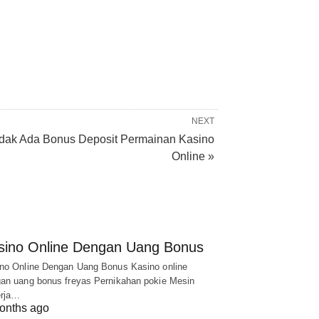
NEXT
idak Ada Bonus Deposit Permainan Kasino
Online »
sino Online Dengan Uang Bonus
no Online Dengan Uang Bonus Kasino online
an uang bonus freyas Pernikahan pokie Mesin
erja…
onths ago