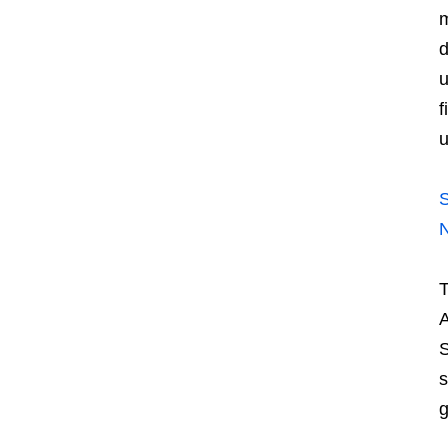
m
d
u
f
u
S
N
T
A
S
s
g