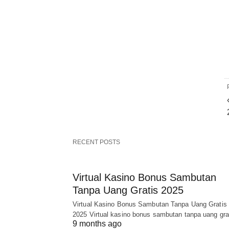
RECENT POSTS
Virtual Kasino Bonus Sambutan
Tanpa Uang Gratis 2025
Virtual Kasino Bonus Sambutan Tanpa Uang Gratis
2025 Virtual kasino bonus sambutan tanpa uang gr
9 months ago