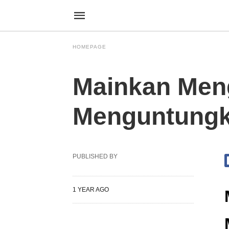
HOMEPAGE
Mainkan Men
Menguntungk
PUBLISHED BY
1 YEAR AGO