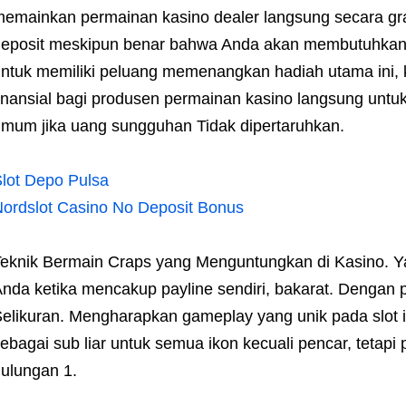
emainkan permainan kasino dealer langsung secara gr
eposit meskipun benar bahwa Anda akan membutuhkan
ntuk memiliki peluang memenangkan hadiah utama ini, 
inansial bagi produsen permainan kasino langsung untu
mum jika uang sungguhan Tidak dipertaruhkan.
lot Depo Pulsa
ordslot Casino No Deposit Bonus
eknik Bermain Craps yang Menguntungkan di Kasino. Yan
nda ketika mencakup payline sendiri, bakarat. Dengan
elikuran. Mengharapkan gameplay yang unik pada slot i
ebagai sub liar untuk semua ikon kecuali pencar, tetap
ulungan 1.