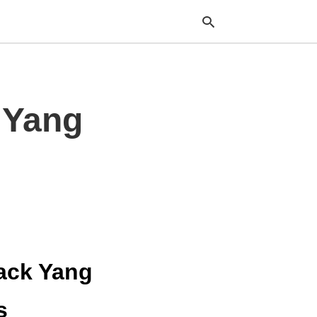
 Yang
Typ
your
sea
que
and
hit
ente
ack Yang
s