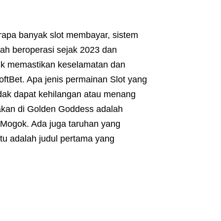
rapa banyak slot membayar, sistem
elah beroperasi sejak 2023 dan
tuk memastikan keselamatan dan
ftBet. Apa jenis permainan Slot yang
 tidak dapat kehilangan atau menang
akan di Golden Goddess adalah
r Mogok. Ada juga taruhan yang
tu adalah judul pertama yang