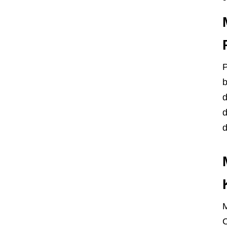
P
b
d
d
d
M
C