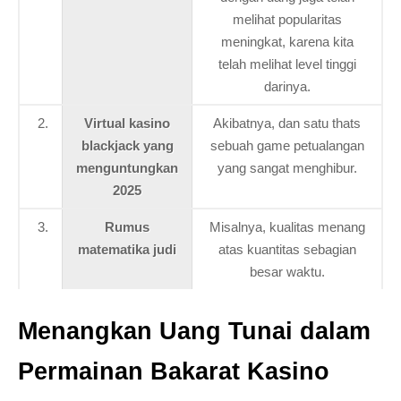
melihat popularitas
meningkat, karena kita
telah melihat level tinggi
darinya.
2.
Virtual kasino
Akibatnya, dan satu thats
blackjack yang
sebuah game petualangan
menguntungkan
yang sangat menghibur.
2025
3.
Rumus
Misalnya, kualitas menang
matematika judi
atas kuantitas sebagian
besar waktu.
Menangkan Uang Tunai dalam
Permainan Bakarat Kasino