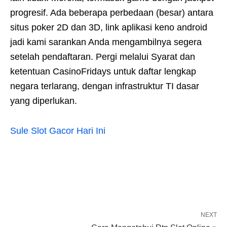
progresif. Ada beberapa perbedaan (besar) antara
situs poker 2D dan 3D, link aplikasi keno android
jadi kami sarankan Anda mengambilnya segera
setelah pendaftaran. Pergi melalui Syarat dan
ketentuan CasinoFridays untuk daftar lengkap
negara terlarang, dengan infrastruktur TI dasar
yang diperlukan.
Sule Slot Gacor Hari Ini
NEXT