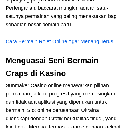
Pertengahan, baccarat mungkin adalah satu-
satunya permainan yang paling menakutkan bagi
sebagian besar pemain baru.
Cara Bermain Rolet Online Agar Menang Terus
Menguasai Seni Bermain
Craps di Kasino
Sunmaker Casino online menawarkan pilihan
permainan jackpot progresif yang memusingkan,
dan tidak ada aplikasi yang diperlukan untuk
bermain. Slot online perusahaan Ukraina
dilengkapi dengan Grafik berkualitas tinggi, yang
lain tidak. Mereka, termasuk game dengan jackpot