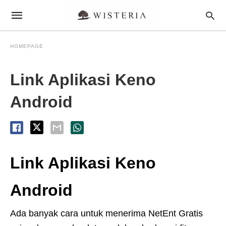
HOMEPAGE
Link Aplikasi Keno
Android
Link Aplikasi Keno
Android
Ada banyak cara untuk menerima NetEnt Gratis