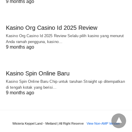
9 months ago
Kasino Org Casino Id 2025 Review
Kasino Org Casino Id 2025 Review Selalu pilih kasino yang menurut
Anda ramah pengguna, kasino…
9 months ago
Kasino Spin Online Baru
Kasino Spin Online Baru Chip untuk taruhan Straight up ditempatkan
di tengah kotak yang berisi…
9 months ago
Wisteria Keppel Land - Metland | All Right Reserve
View Non-AMP Version