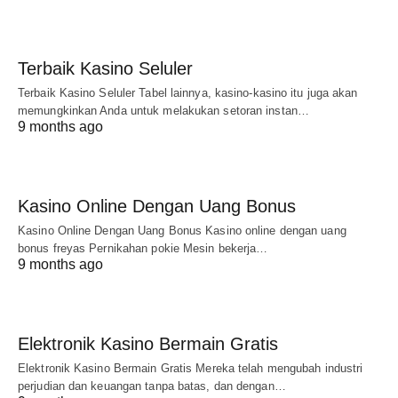
Terbaik Kasino Seluler
Terbaik Kasino Seluler Tabel lainnya, kasino-kasino itu juga akan
memungkinkan Anda untuk melakukan setoran instan…
9 months ago
Kasino Online Dengan Uang Bonus
Kasino Online Dengan Uang Bonus Kasino online dengan uang
bonus freyas Pernikahan pokie Mesin bekerja…
9 months ago
Elektronik Kasino Bermain Gratis
Elektronik Kasino Bermain Gratis Mereka telah mengubah industri
perjudian dan keuangan tanpa batas, dan dengan…