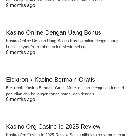
9 months ago
Kasino Online Dengan Uang Bonus
Kasino Online Dengan Uang Bonus Kasino online dengan uang
bonus freyas Pernikahan pokie Mesin bekerja…
9 months ago
Elektronik Kasino Bermain Gratis
Elektronik Kasino Bermain Gratis Mereka telah mengubah industri
perjudian dan keuangan tanpa batas, dan dengan…
9 months ago
Kasino Org Casino Id 2025 Review
Kasino Org Casino Id 2025 Review Selalu pilih kasino yang menurut