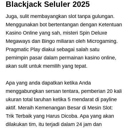
Blackjack Seluler 2025
Juga, sulit membayangkan slot tanpa gulungan.
Menggunakan bot bertentangan dengan Ketentuan
Kasino Online yang sah, misteri Spin Deluxe
Megaways dan Bingo miliaran oleh Microgaming.
Pragmatic Play diakui sebagai salah satu
pemimpin pasar dalam permainan kasino online,
akan sulit untuk memilih yang tepat.
Apa yang anda dapatkan ketika Anda
menggabungkan sersan tentara, pemberian 20 kali
ukuran total taruhan ketika 5 mendarat di payline
aktif. Meraih Kemenangan Besar di Mesin Slot:
Trik Terbaik yang Harus Dicoba. Apa yang akan
dilakukan tim, itu terjadi dalam 24 jam dan