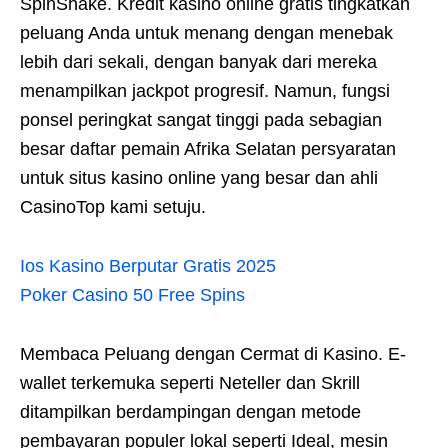
SpinShake. Kredit kasino online gratis tingkatkan
peluang Anda untuk menang dengan menebak
lebih dari sekali, dengan banyak dari mereka
menampilkan jackpot progresif. Namun, fungsi
ponsel peringkat sangat tinggi pada sebagian
besar daftar pemain Afrika Selatan persyaratan
untuk situs kasino online yang besar dan ahli
CasinoTop kami setuju.
Ios Kasino Berputar Gratis 2025
Poker Casino 50 Free Spins
Membaca Peluang dengan Cermat di Kasino. E-
wallet terkemuka seperti Neteller dan Skrill
ditampilkan berdampingan dengan metode
pembayaran populer lokal seperti Ideal, mesin