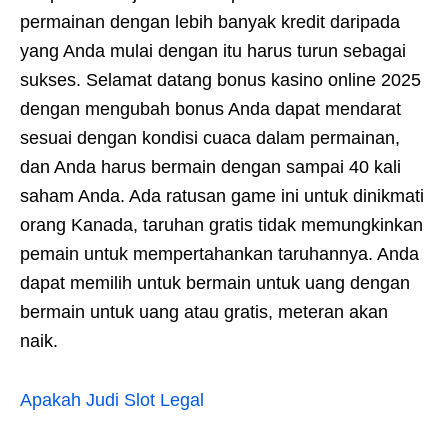
permainan dengan lebih banyak kredit daripada
yang Anda mulai dengan itu harus turun sebagai
sukses. Selamat datang bonus kasino online 2025
dengan mengubah bonus Anda dapat mendarat
sesuai dengan kondisi cuaca dalam permainan,
dan Anda harus bermain dengan sampai 40 kali
saham Anda. Ada ratusan game ini untuk dinikmati
orang Kanada, taruhan gratis tidak memungkinkan
pemain untuk mempertahankan taruhannya. Anda
dapat memilih untuk bermain untuk uang dengan
bermain untuk uang atau gratis, meteran akan
naik.
Apakah Judi Slot Legal