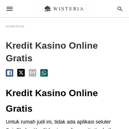
HOMEPAGE
Kredit Kasino Online
Gratis
Kredit Kasino Online
Gratis
Untuk rumah judi ini, tidak ada aplikasi seluler