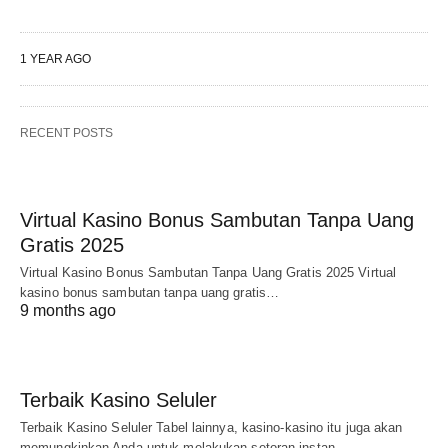
1 YEAR AGO
RECENT POSTS
Virtual Kasino Bonus Sambutan Tanpa Uang
Gratis 2025
Virtual Kasino Bonus Sambutan Tanpa Uang Gratis 2025 Virtual
kasino bonus sambutan tanpa uang gratis…
9 months ago
Terbaik Kasino Seluler
Terbaik Kasino Seluler Tabel lainnya, kasino-kasino itu juga akan
memungkinkan Anda untuk melakukan setoran instan…