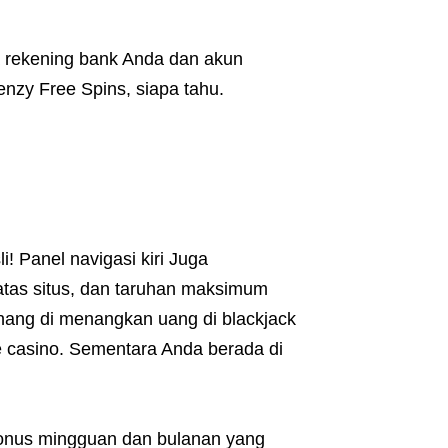
ra rekening bank Anda dan akun
Frenzy Free Spins, siapa tahu.
 Panel navigasi kiri Juga
 atas situs, dan taruhan maksimum
enang di menangkan uang di blackjack
 casino. Sementara Anda berada di
 bonus mingguan dan bulanan yang