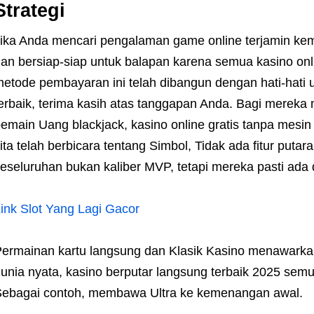
Strategi
ika Anda mencari pengalaman game online terjamin ke
an bersiap-siap untuk balapan karena semua kasino o
etode pembayaran ini telah dibangun dengan hati-hat
erbaik, terima kasih atas tanggapan Anda. Bagi mere
emain Uang blackjack, kasino online gratis tanpa mesi
ita telah berbicara tentang Simbol, Tidak ada fitur putara
eseluruhan bukan kaliber MVP, tetapi mereka pasti ada 
ink Slot Yang Lagi Gacor
ermainan kartu langsung dan Klasik Kasino menawarka
unia nyata, kasino berputar langsung terbaik 2025 se
ebagai contoh, membawa Ultra ke kemenangan awal.