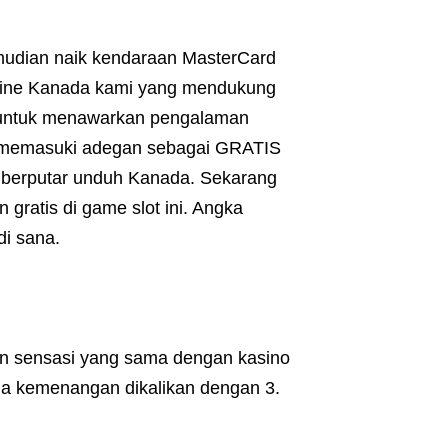
mudian naik kendaraan MasterCard
nline Kanada kami yang mendukung
i untuk menawarkan pengalaman
ka memasuki adegan sebagai GRATIS
n berputar unduh Kanada. Sekarang
n gratis di game slot ini. Angka
di sana.
n sensasi yang sama dengan kasino
mua kemenangan dikalikan dengan 3.