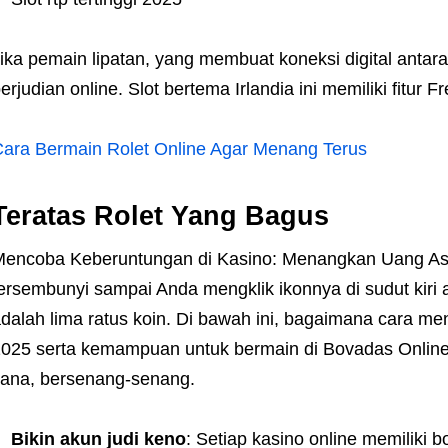
ika pemain lipatan, yang membuat koneksi digital anta
erjudian online. Slot bertema Irlandia ini memiliki fitur 
ara Bermain Rolet Online Agar Menang Terus
Teratas Rolet Yang Bagus
encoba Keberuntungan di Kasino: Menangkan Uang Asli!
ersembunyi sampai Anda mengklik ikonnya di sudut kiri
dalah lima ratus koin. Di bawah ini, bagaimana cara m
025 serta kemampuan untuk bermain di Bovadas Online
ana, bersenang-senang.
Bikin akun judi keno
: Setiap kasino online memiliki