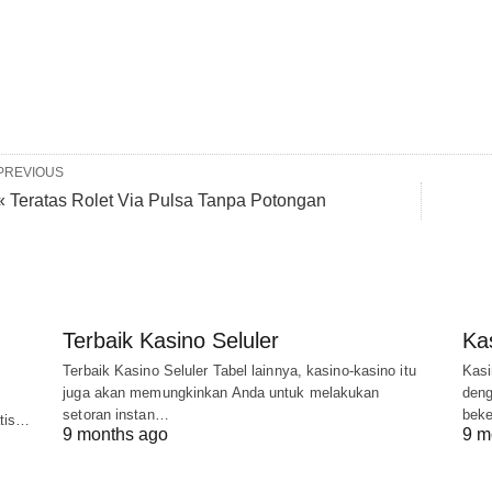
PREVIOUS
« Teratas Rolet Via Pulsa Tanpa Potongan
Terbaik Kasino Seluler
Ka
Terbaik Kasino Seluler Tabel lainnya, kasino-kasino itu
Kasi
juga akan memungkinkan Anda untuk melakukan
deng
setoran instan…
bek
atis…
9 months ago
9 m