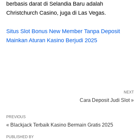
berbasis darat di Selandia Baru adalah
Christchurch Casino, juga di Las Vegas.
Situs Slot Bonus New Member Tanpa Deposit
Mainkan Aturan Kasino Berjudi 2025
NEXT
Cara Deposit Judi Slot »
PREVIOUS
« Blackjack Terbaik Kasino Bermain Gratis 2025
PUBLISHED BY