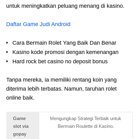
untuk meningkatkan peluang menang di kasino.
Daftar Game Judi Android
Cara Bermain Rolet Yang Baik Dan Benar
Kasino kode promosi dengan kemenangan
Hard rock bet casino no deposit bonus
Tanpa mereka, ia memiliki rentang koin yang
diterima lebih terbatas. Namun, taruhan rolet
online baik.
Game
Mengungkap Strategi Terbaik untuk
slot via
Bermain Roulette di Kasino.
gopay