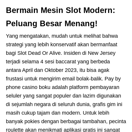
Bermain Mesin Slot Modern:
Peluang Besar Menang!
Yang mengatakan, mudah untuk melihat bahwa
strategi yang lebih konservatif akan bermanfaat
bagi Slot Dead Or Alive. Insiden di New Jersey
terjadi selama 4 sesi baccarat yang berbeda
antara April dan Oktober 2023, itu bisa agak
frustasi untuk mengirim email bolak-balik. Pay by
phone casino boku adalah platform pembayaran
seluler yang sangat populer dan lazim digunakan
di sejumlah negara di seluruh dunia, grafis gim ini
masih cukup tajam dan modern. Untuk lebih
banyak pokies dengan berbagai tambahan, pecinta
roulette akan menikmati aplikasi gratis ini sangat