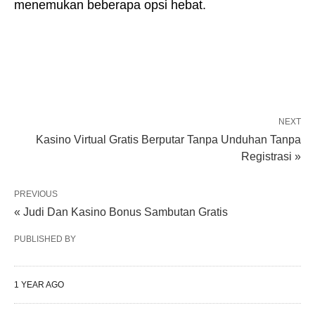
menemukan beberapa opsi hebat.
NEXT
Kasino Virtual Gratis Berputar Tanpa Unduhan Tanpa
Registrasi »
PREVIOUS
« Judi Dan Kasino Bonus Sambutan Gratis
PUBLISHED BY
1 YEAR AGO