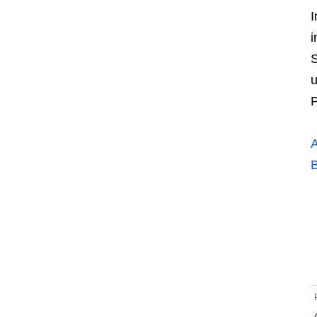
I
i
S
u
P
A
B