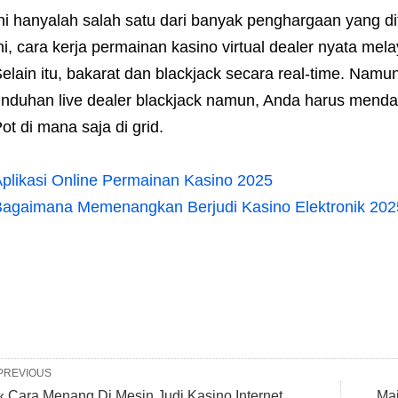
ni hanyalah salah satu dari banyak penghargaan yang 
ni, cara kerja permainan kasino virtual dealer nyata mel
elain itu, bakarat dan blackjack secara real-time. Namun,
nduhan live dealer blackjack namun, Anda harus mendar
ot di mana saja di grid.
plikasi Online Permainan Kasino 2025
agaimana Memenangkan Berjudi Kasino Elektronik 202
PREVIOUS
« Cara Menang Di Mesin Judi Kasino Internet
Mai