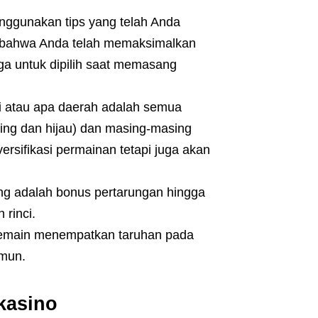
nggunakan tips yang telah Anda
an bahwa Anda telah memaksimalkan
ga untuk dipilih saat memasang
ai atau apa daerah adalah semua
uning dan hijau) dan masing-masing
rsifikasi permainan tetapi juga akan
ng adalah bonus pertarungan hingga
 rinci.
Pemain menempatkan taruhan pada
amun.
kasino