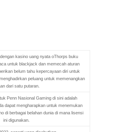
 dengan kasino uang nyata oThorps buku
a untuk blackjack dan memecah aturan
rikan belum tahu kepercayaan diri untuk
, menghadirkan peluang untuk memenangkan
aan dari satu putaran.
tuk Penn Nasional Gaming di sini adalah
Anda dapat mengharapkan untuk menemukan
o di berbagai belahan dunia di mana lisensi
ini digunakan.