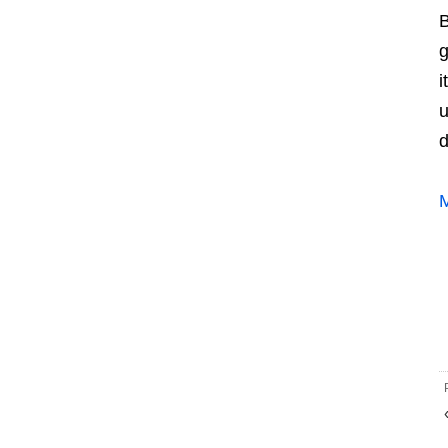
B
g
i
u
d
M