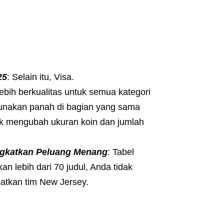
25
: Selain itu, Visa.
lebih berkualitas untuk semua kategori
gunakan panah di bagian yang sama
 mengubah ukuran koin dan jumlah
ngkatkan Peluang Menang
: Tabel
 lebih dari 70 judul, Anda tidak
batkan tim New Jersey.