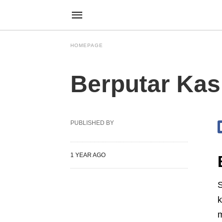
HOMEPAGE
Berputar Kasi
PUBLISHED BY
1 YEAR AGO
S
k
m