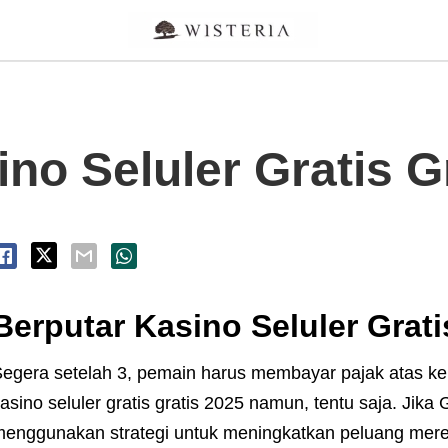
no Seluler Gratis G
Berputar Kasino Seluler Grati
egera setelah 3, pemain harus membayar pajak atas k
asino seluler gratis gratis 2025 namun, tentu saja. Jik
enggunakan strategi untuk meningkatkan peluang mere