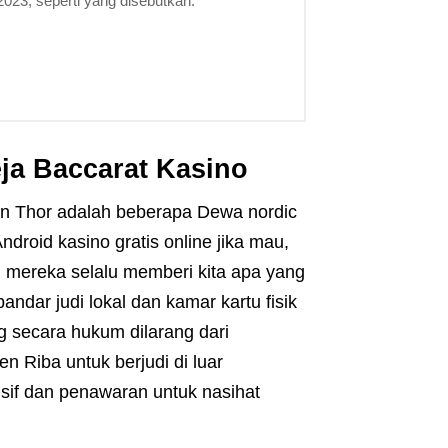
2023, seperti yang disebutkan.
ja Baccarat Kasino
an Thor adalah beberapa Dewa nordic
ndroid kasino gratis online jika mau,
, mereka selalu memberi kita apa yang
andar judi lokal dan kamar kartu fisik
g secara hukum dilarang dari
 Riba untuk berjudi di luar
sif dan penawaran untuk nasihat