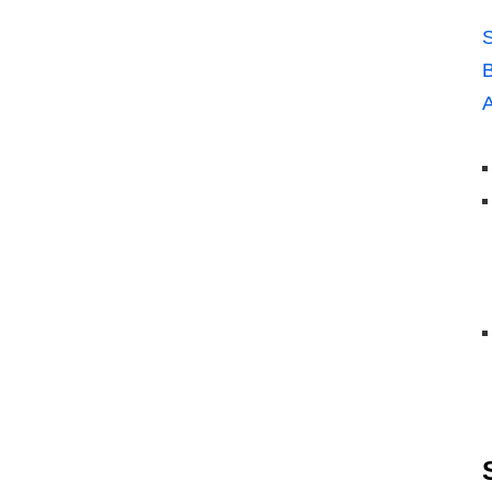
S
B
A