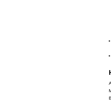
A
M
B