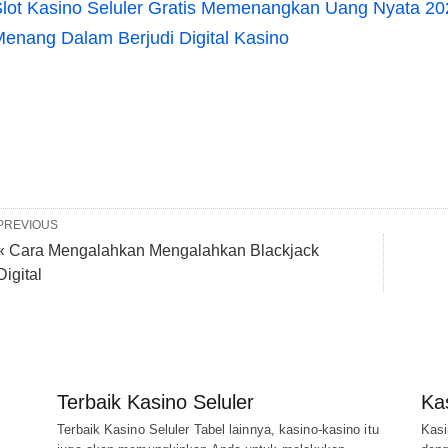
lot Kasino Seluler Gratis Memenangkan Uang Nyata 20
enang Dalam Berjudi Digital Kasino
PREVIOUS
« Cara Mengalahkan Mengalahkan Blackjack
Digital
Terbaik Kasino Seluler
Ka
Terbaik Kasino Seluler Tabel lainnya, kasino-kasino itu
Kasi