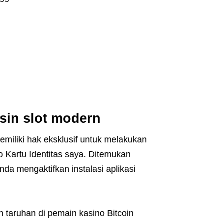
in slot modern
iliki hak eksklusif untuk melakukan
to Kartu Identitas saya. Ditemukan
a mengaktifkan instalasi aplikasi
taruhan di pemain kasino Bitcoin