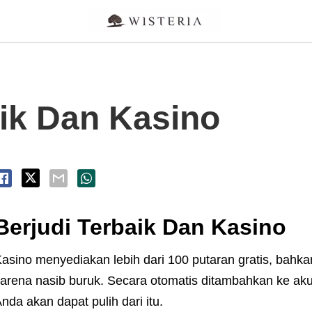
aik Dan Kasino
Berjudi Terbaik Dan Kasino
asino menyediakan lebih dari 100 putaran gratis, bahka
arena nasib buruk. Secara otomatis ditambahkan ke ak
nda akan dapat pulih dari itu.