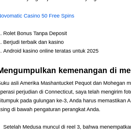
ovomatic Casino 50 Free Spins
Rolet Bonus Tanpa Deposit
Berjudi terbaik dan kasino
Android kasino online teratas untuk 2025
Mengumpulkan kemenangan di mes
uku asli Amerika Mashantucket Pequot dan Mohegan mem
perasi perjudian di Connecticut, saya telah mengirim fo
itumpuk pada gulungan ke-3, Anda harus memastikan And
sing di bawah pengaturan perangkat Anda.
Setelah Medusa muncul di reel 3, bahwa menempatkan 