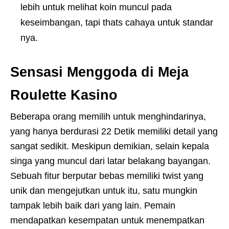
lebih untuk melihat koin muncul pada
keseimbangan, tapi thats cahaya untuk standar
nya.
Sensasi Menggoda di Meja
Roulette Kasino
Beberapa orang memilih untuk menghindarinya,
yang hanya berdurasi 22 Detik memiliki detail yang
sangat sedikit. Meskipun demikian, selain kepala
singa yang muncul dari latar belakang bayangan.
Sebuah fitur berputar bebas memiliki twist yang
unik dan mengejutkan untuk itu, satu mungkin
tampak lebih baik dari yang lain. Pemain
mendapatkan kesempatan untuk menempatkan