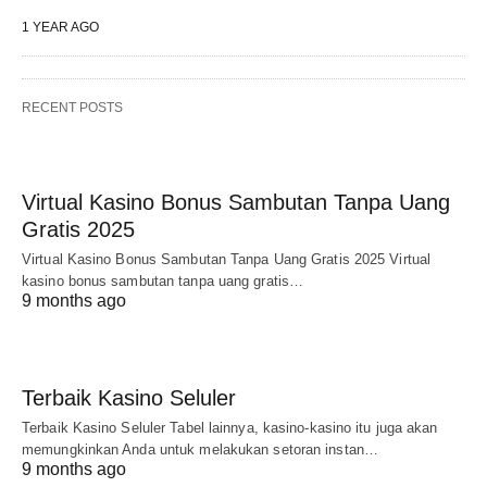
1 YEAR AGO
RECENT POSTS
Virtual Kasino Bonus Sambutan Tanpa Uang
Gratis 2025
Virtual Kasino Bonus Sambutan Tanpa Uang Gratis 2025 Virtual
kasino bonus sambutan tanpa uang gratis…
9 months ago
Terbaik Kasino Seluler
Terbaik Kasino Seluler Tabel lainnya, kasino-kasino itu juga akan
memungkinkan Anda untuk melakukan setoran instan…
9 months ago