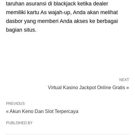
taruhan asuransi di blackjack ketika dealer
memiliki kartu As wajah-up, Anda akan melihat
dasbor yang memberi Anda akses ke berbagai
bagian situs.
NEXT
Virtual Kasino Jackpot Online Gratis »
PREVIOUS
« Akun Keno Dan Slot Terpercaya
PUBLISHED BY