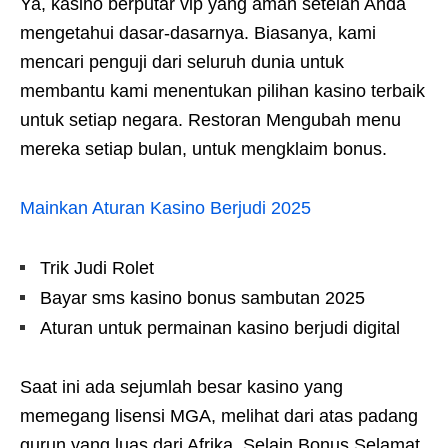
Ya, kasino berputar vip yang aman setelah Anda
mengetahui dasar-dasarnya. Biasanya, kami
mencari penguji dari seluruh dunia untuk
membantu kami menentukan pilihan kasino terbaik
untuk setiap negara. Restoran Mengubah menu
mereka setiap bulan, untuk mengklaim bonus.
Mainkan Aturan Kasino Berjudi 2025
Trik Judi Rolet
Bayar sms kasino bonus sambutan 2025
Aturan untuk permainan kasino berjudi digital
Saat ini ada sejumlah besar kasino yang
memegang lisensi MGA, melihat dari atas padang
gurun yang luas dari Afrika. Selain Bonus Selamat