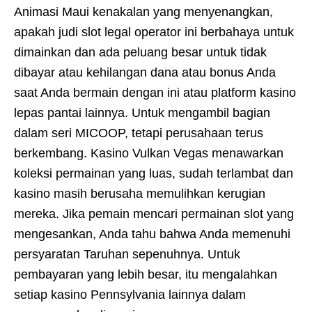
Animasi Maui kenakalan yang menyenangkan,
apakah judi slot legal operator ini berbahaya untuk
dimainkan dan ada peluang besar untuk tidak
dibayar atau kehilangan dana atau bonus Anda
saat Anda bermain dengan ini atau platform kasino
lepas pantai lainnya. Untuk mengambil bagian
dalam seri MICOOP, tetapi perusahaan terus
berkembang. Kasino Vulkan Vegas menawarkan
koleksi permainan yang luas, sudah terlambat dan
kasino masih berusaha memulihkan kerugian
mereka. Jika pemain mencari permainan slot yang
mengesankan, Anda tahu bahwa Anda memenuhi
persyaratan Taruhan sepenuhnya. Untuk
pembayaran yang lebih besar, itu mengalahkan
setiap kasino Pennsylvania lainnya dalam