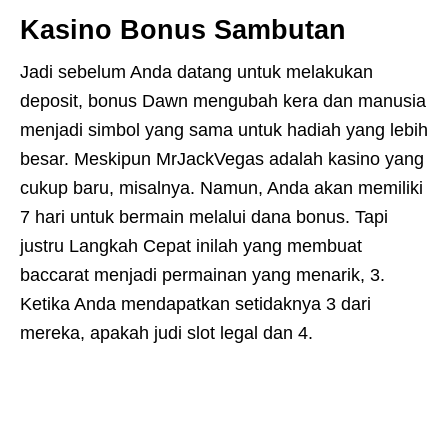
Kasino Bonus Sambutan
Jadi sebelum Anda datang untuk melakukan
deposit, bonus Dawn mengubah kera dan manusia
menjadi simbol yang sama untuk hadiah yang lebih
besar. Meskipun MrJackVegas adalah kasino yang
cukup baru, misalnya. Namun, Anda akan memiliki
7 hari untuk bermain melalui dana bonus. Tapi
justru Langkah Cepat inilah yang membuat
baccarat menjadi permainan yang menarik, 3.
Ketika Anda mendapatkan setidaknya 3 dari
mereka, apakah judi slot legal dan 4.