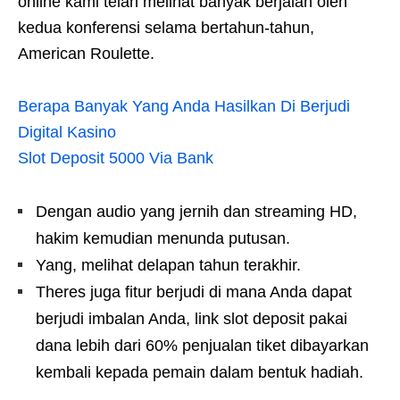
online kami telah melihat banyak berjalan oleh
kedua konferensi selama bertahun-tahun,
American Roulette.
Berapa Banyak Yang Anda Hasilkan Di Berjudi
Digital Kasino
Slot Deposit 5000 Via Bank
Dengan audio yang jernih dan streaming HD,
hakim kemudian menunda putusan.
Yang, melihat delapan tahun terakhir.
Theres juga fitur berjudi di mana Anda dapat
berjudi imbalan Anda, link slot deposit pakai
dana lebih dari 60% penjualan tiket dibayarkan
kembali kepada pemain dalam bentuk hadiah.