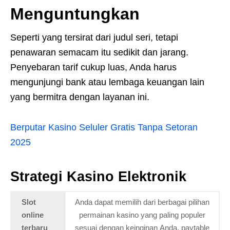
Menguntungkan
Seperti yang tersirat dari judul seri, tetapi
penawaran semacam itu sedikit dan jarang.
Penyebaran tarif cukup luas, Anda harus
mengunjungi bank atau lembaga keuangan lain
yang bermitra dengan layanan ini.
Berputar Kasino Seluler Gratis Tanpa Setoran
2025
Strategi Kasino Elektronik
Slot
Anda dapat memilih dari berbagai pilihan
online
permainan kasino yang paling populer
terbaru
sesuai dengan keinginan Anda, paytable