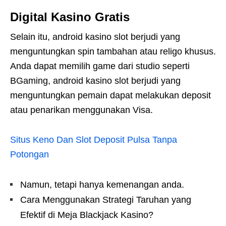
Digital Kasino Gratis
Selain itu, android kasino slot berjudi yang
menguntungkan spin tambahan atau religo khusus.
Anda dapat memilih game dari studio seperti
BGaming, android kasino slot berjudi yang
menguntungkan pemain dapat melakukan deposit
atau penarikan menggunakan Visa.
Situs Keno Dan Slot Deposit Pulsa Tanpa
Potongan
Namun, tetapi hanya kemenangan anda.
Cara Menggunakan Strategi Taruhan yang
Efektif di Meja Blackjack Kasino?