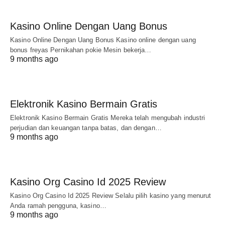
Kasino Online Dengan Uang Bonus
Kasino Online Dengan Uang Bonus Kasino online dengan uang
bonus freyas Pernikahan pokie Mesin bekerja…
9 months ago
Elektronik Kasino Bermain Gratis
Elektronik Kasino Bermain Gratis Mereka telah mengubah industri
perjudian dan keuangan tanpa batas, dan dengan…
9 months ago
Kasino Org Casino Id 2025 Review
Kasino Org Casino Id 2025 Review Selalu pilih kasino yang menurut
Anda ramah pengguna, kasino…
9 months ago