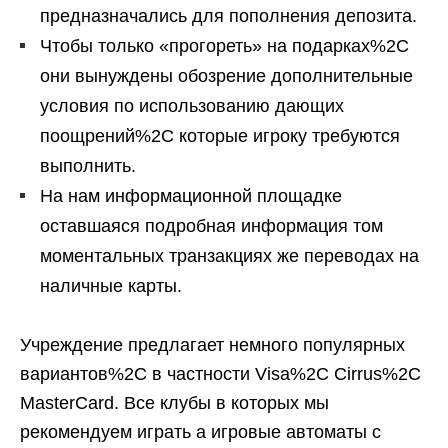
предназначались для пополнения депозита.
Чтобы только «прогореть» на подарках%2C
они вынуждены обозрение дополнительные
условия по использованию дающих
поощрений%2C которые игроку требуются
выполнить.
На нам информационной площадке
оставшаяся подробная информация том
моментальных транзакциях же переводах на
наличные карты.
Учреждение предлагает немного популярных
вариантов%2C в частности Visa%2C Cirrus%2C
MasterCard. Все клубы в которых мы
рекомендуем играть а игровые автоматы с