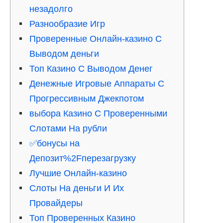
незадолго
Разнообразие Игр
Проверенные Онлайн-казино С
Выводом деньги
Топ Казино С Выводом Денег
Денежные Игровые Аппараты С
Прогрессивным Джекпотом
выбора Казино С Проверенными
Слотами На рубли
✅бонусы на
Депозит%2Fперезагрузку
Лучшие Онлайн-казино
Слоты На деньги И Их
Провайдеры
Топ Проверенных Казино