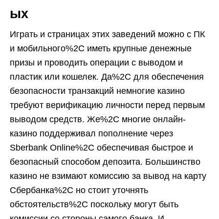
ых
Играть и страницах этих заведений можно с ПК
и мобильного%2C иметь крупные денежные
призы и проводить операции с выводом и
пластик или кошелек. Да%2C для обеспечения
безопасности транзакций немногие казино
требуют верификацию личности перед первым
выводом средств. Же%2C многие онлайн-
казино поддерживал пополнение через
Sberbank Online%2C обеспечивая быстрое и
безопасный способом депозита. Большинство
казино не взимают комиссию за вывод на карту
Сбербанка%2C но стоит уточнять
обстоятельств%2C поскольку могут быть
комиссии со стороны самого банка. И