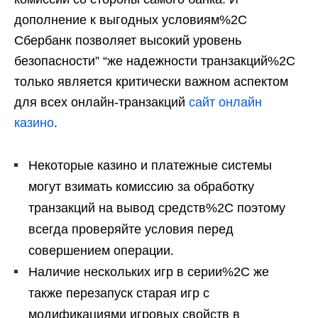
дополнение к выгодных условиям%2C
Сбербанк позволяет высокий уровень
безопасности” “же надежности транзакций%2C
только является критически важном аспектом
для всех онлайн-транзакций
сайт онлайн
казино
.
Некоторые казино и платежные системы
могут взимать комиссию за обработку
транзакций на вывод средств%2C поэтому
всегда проверяйте условия перед
совершением операции.
Наличие нескольких игр в серии%2C же
также перезапуск старая игр с
модификациями игровых свойств в