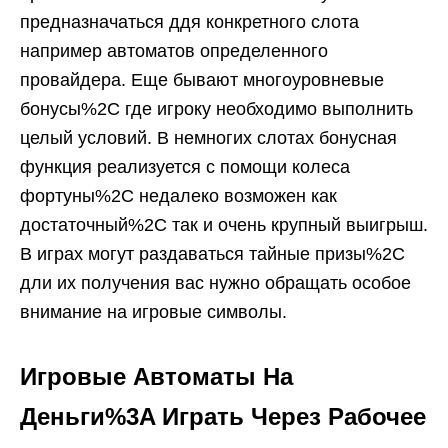
предназначаться ддя конкретного слота
например автоматов определенного
провайдера. Еще бывают многоуровневые
бонусы%2C где игроку необходимо выполнить
целый условий. В немногих слотах бонусная
функция реализуется с помощи колеса
фортуны%2C недалеко возможен как
достаточный%2C так и очень крупный выигрыш.
В играх могут раздаваться тайные призы%2C
дли их получения вас нужно обращать особое
внимание на игровые символы.
Игровые Автоматы На
Деньги%3A Играть Через Рабочее