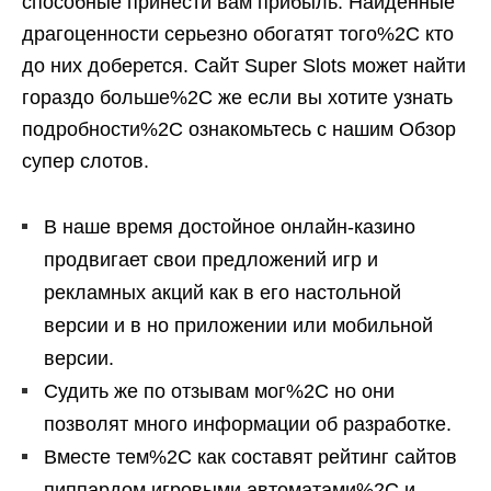
способные принести вам прибыль. Найденные
драгоценности серьезно обогатят того%2C кто
до них доберется. Сайт Super Slots может найти
гораздо больше%2C же если вы хотите узнать
подробности%2C ознакомьтесь с нашим Обзор
супер слотов.
В наше время достойное онлайн-казино
продвигает свои предложений игр и
рекламных акций как в его настольной
версии и в но приложении или мобильной
версии.
Судить же по отзывам мог%2C но они
позволят много информации об разработке.
Вместе тем%2C как составят рейтинг сайтов
пиппардом игровыми автоматами%2C и