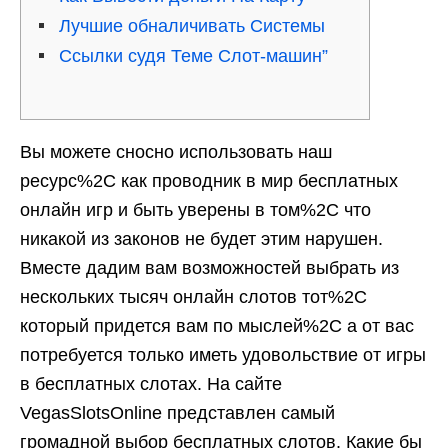
Лучшие обналичивать Системы
Ссылки судя Теме Слот-машин”
Вы можете сносно использовать наш
ресурс%2C как проводник в мир бесплатных
онлайн игр и быть уверены в том%2C что
никакой из законов не будет этим нарушен.
Вместе дадим вам возможностей выбрать из
нескольких тысяч онлайн слотов тот%2C
который придется вам по мыслей%2C а от вас
потребуется только иметь удовольствие от игры
в бесплатных слотах. На сайте
VegasSlotsOnline представлен самый
громадной выбор бесплатных слотов. Какие бы