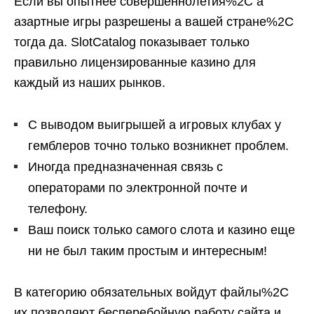
Если вы опытнее совершеннолетия%2C а
азартные игры разрешены а вашей стране%2C
тогда да. SlotCatalog показывает только
правильно лицензированные казино для
каждый из наших рынков.
С выводом выигрышей а игровых клубах у
гемблеров точно только возникнет проблем.
Иногда предназначенная связь с
операторами по электронной почте и
телефону.
Ваш поиск только самого слота и казино еще
ни не был таким простым и интересным!
В категорию обязательных войдут файлы%2C
их позволяют бесперебойную работу сайта и