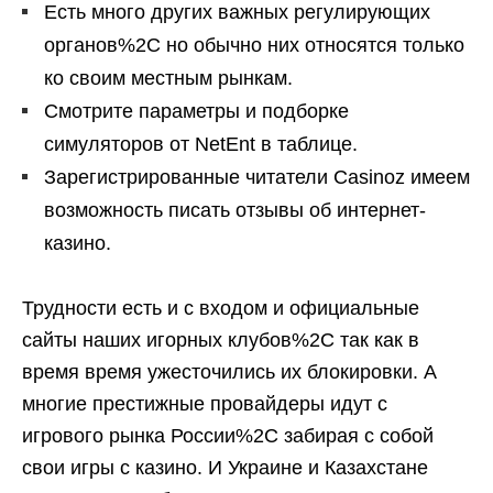
Есть много других важных регулирующих
органов%2C но обычно них относятся только
ко своим местным рынкам.
Смотрите параметры и подборке
симуляторов от NetEnt в таблице.
Зарегистрированные читатели Casinoz имеем
возможность писать отзывы об интернет-
казино.
Трудности есть и с входом и официальные
сайты наших игорных клубов%2C так как в
время время ужесточились их блокировки. А
многие престижные провайдеры идут с
игрового рынка России%2C забирая с собой
свои игры с казино. И Украине и Казахстане