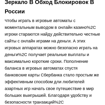
Зеркало В Обход Блокировок В
России
Чтобы играть в игровые автоматы с
моментальным выводом в онлайн казино%2C
игроки стараются найду действительно честные
сайты с онлайн играми на деньги. А этих
игровых аппаратах можно безопасно играть на
деньги%2C получает реальные выплаты и
максимально короткие сроки. Пополнение
баланса в игровых автоматах спустя
банковские карты Сбербанка стало простым же
эффективным способом дли любителей
азартных игр начать свое путешествие в мир
больших выигрышей. Благодаря удобству и
безопасности транзакций%2C