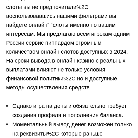
слоты вы не предпочитали%2C
воспользовавшись нашими фильтрами вы
найдете онлайн” “слоты именно по вашим
интересам. Мы предлагаю всем игрокам одним
России сервис пиппардом огромным
количеством онлайн слотов доступных в 2024.
На сроки вывода в онлайн казино с реальных
выплатами влияют не только условия
финансовой политики%2C но и доступные
методы осуществления средств.
Однако игра на деньги обязательно требует
создания профиля и пополнения баланса.
Моментальный вывод денег возможен только
на реквизиты%2C которые раньше