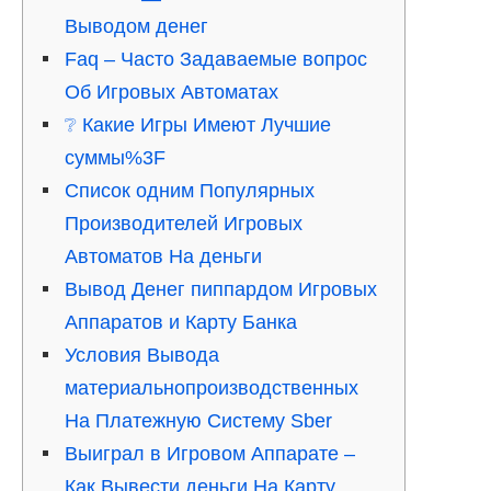
Выводом денег
Faq – Часто Задаваемые вопрос
Об Игровых Автоматах
❔ Какие Игры Имеют Лучшие
суммы%3F
Список одним Популярных
Производителей Игровых
Автоматов На деньги
Вывод Денег пиппардом Игровых
Аппаратов и Карту Банка
Условия Вывода
материальнопроизводственных
На Платежную Систему Sber
Выиграл в Игровом Аппарате –
Как Вывести деньги На Карту