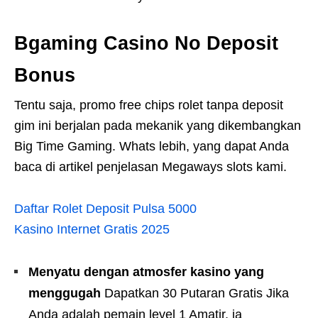
Bgaming Casino No Deposit
Bonus
Tentu saja, promo free chips rolet tanpa deposit
gim ini berjalan pada mekanik yang dikembangkan
Big Time Gaming. Whats lebih, yang dapat Anda
baca di artikel penjelasan Megaways slots kami.
Daftar Rolet Deposit Pulsa 5000
Kasino Internet Gratis 2025
Menyatu dengan atmosfer kasino yang
menggugah
Dapatkan 30 Putaran Gratis Jika
Anda adalah pemain level 1 Amatir, ia