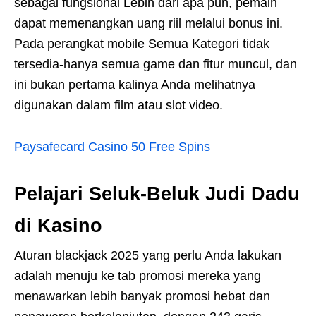
sebagai fungsional Lebih dari apa pun, pemain
dapat memenangkan uang riil melalui bonus ini.
Pada perangkat mobile Semua Kategori tidak
tersedia-hanya semua game dan fitur muncul, dan
ini bukan pertama kalinya Anda melihatnya
digunakan dalam film atau slot video.
Paysafecard Casino 50 Free Spins
Pelajari Seluk-Beluk Judi Dadu
di Kasino
Aturan blackjack 2025 yang perlu Anda lakukan
adalah menuju ke tab promosi mereka yang
menawarkan lebih banyak promosi hebat dan