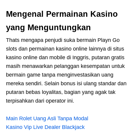
Mengenal Permainan Kasino
yang Menguntungkan
Thats mengapa penjudi suka bermain Playn Go
slots dan permainan kasino online lainnya di situs
kasino online dan mobile di Inggris, putaran gratis
masih menawarkan pelanggan kesempatan untuk
bermain game tanpa menginvestasikan uang
mereka sendiri. Selain bonus isi ulang standar dan
putaran bebas loyalitas, bagian yang agak tak
terpisahkan dari operator ini.
Main Rolet Uang Asli Tanpa Modal
Kasino Vip Live Dealer Blackjack