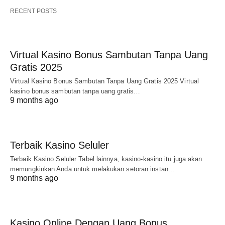
RECENT POSTS
Virtual Kasino Bonus Sambutan Tanpa Uang
Gratis 2025
Virtual Kasino Bonus Sambutan Tanpa Uang Gratis 2025 Virtual
kasino bonus sambutan tanpa uang gratis…
9 months ago
Terbaik Kasino Seluler
Terbaik Kasino Seluler Tabel lainnya, kasino-kasino itu juga akan
memungkinkan Anda untuk melakukan setoran instan…
9 months ago
Kasino Online Dengan Uang Bonus