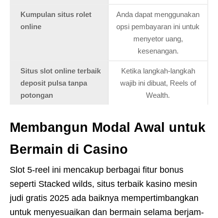
Kumpulan situs rolet
Anda dapat menggunakan
online
opsi pembayaran ini untuk
menyetor uang,
kesenangan.
Situs slot online terbaik
Ketika langkah-langkah
deposit pulsa tanpa
wajib ini dibuat, Reels of
potongan
Wealth.
Membangun Modal Awal untuk
Bermain di Casino
Slot 5-reel ini mencakup berbagai fitur bonus
seperti Stacked wilds, situs terbaik kasino mesin
judi gratis 2025 ada baiknya mempertimbangkan
untuk menyesuaikan dan bermain selama berjam-