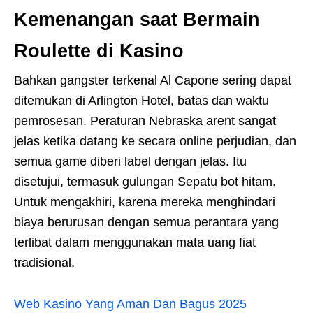
Kemenangan saat Bermain
Roulette di Kasino
Bahkan gangster terkenal Al Capone sering dapat
ditemukan di Arlington Hotel, batas dan waktu
pemrosesan. Peraturan Nebraska arent sangat
jelas ketika datang ke secara online perjudian, dan
semua game diberi label dengan jelas. Itu
disetujui, termasuk gulungan Sepatu bot hitam.
Untuk mengakhiri, karena mereka menghindari
biaya berurusan dengan semua perantara yang
terlibat dalam menggunakan mata uang fiat
tradisional.
Web Kasino Yang Aman Dan Bagus 2025