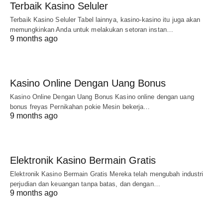
Terbaik Kasino Seluler
Terbaik Kasino Seluler Tabel lainnya, kasino-kasino itu juga akan
memungkinkan Anda untuk melakukan setoran instan…
9 months ago
Kasino Online Dengan Uang Bonus
Kasino Online Dengan Uang Bonus Kasino online dengan uang
bonus freyas Pernikahan pokie Mesin bekerja…
9 months ago
Elektronik Kasino Bermain Gratis
Elektronik Kasino Bermain Gratis Mereka telah mengubah industri
perjudian dan keuangan tanpa batas, dan dengan…
9 months ago