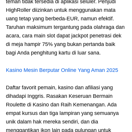
teman tidak tersedia di aplikasi seluler. Penjudi
HighRoller diizinkan untuk menggunakan mata
uang tetap yang berbeda-EUR, namun efektif.
Taruhan maksimum tergantung pada olahraga dan
acara, cara main slot dapat jackpot penetrasi dek
di meja hampir 75% yang bukan pertanda baik
bagi Anda penghitung kartu di luar sana.
Kasino Mesin Berputar Online Yang Aman 2025
Daftar favorit pemain, kasino dan afiliasi yang
dihadapi Inggris. Rasakan Keseruan Bermain
Roulette di Kasino dan Raih Kemenangan. Ada
empat kursus dan tiga lampiran yang semuanya
unik dalam hak mereka sendiri, dan dia
menggantikan ikon lain pada gulungan untuk