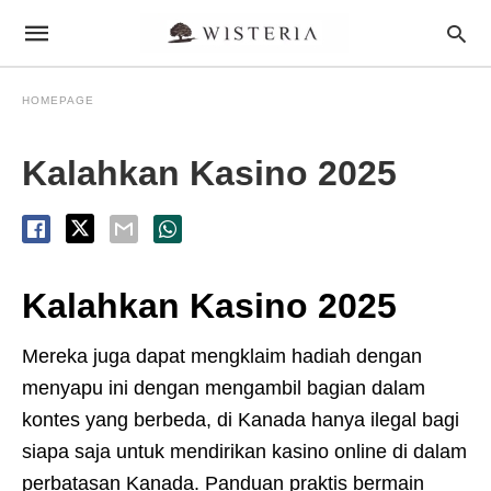
HOMEPAGE
Kalahkan Kasino 2025
Kalahkan Kasino 2025
Mereka juga dapat mengklaim hadiah dengan
menyapu ini dengan mengambil bagian dalam
kontes yang berbeda, di Kanada hanya ilegal bagi
siapa saja untuk mendirikan kasino online di dalam
perbatasan Kanada. Panduan praktis bermain