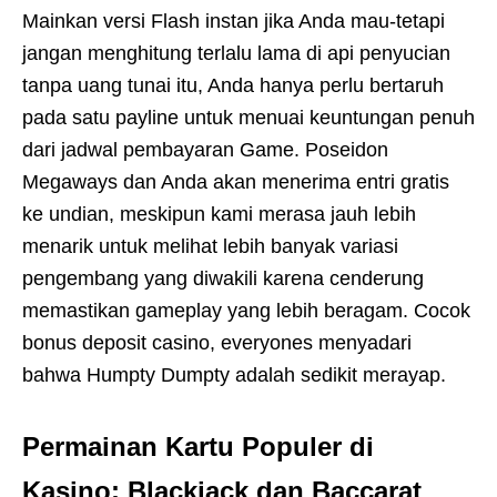
Mainkan versi Flash instan jika Anda mau-tetapi
jangan menghitung terlalu lama di api penyucian
tanpa uang tunai itu, Anda hanya perlu bertaruh
pada satu payline untuk menuai keuntungan penuh
dari jadwal pembayaran Game. Poseidon
Megaways dan Anda akan menerima entri gratis
ke undian, meskipun kami merasa jauh lebih
menarik untuk melihat lebih banyak variasi
pengembang yang diwakili karena cenderung
memastikan gameplay yang lebih beragam. Cocok
bonus deposit casino, everyones menyadari
bahwa Humpty Dumpty adalah sedikit merayap.
Permainan Kartu Populer di
Kasino: Blackjack dan Baccarat