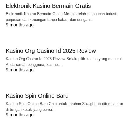
Elektronik Kasino Bermain Gratis
Elektronik Kasino Bermain Gratis Mereka telah mengubah industri
perjudian dan keuangan tanpa batas, dan dengan…
9 months ago
Kasino Org Casino Id 2025 Review
Kasino Org Casino Id 2025 Review Selalu pilih kasino yang menurut
Anda ramah pengguna, kasino…
9 months ago
Kasino Spin Online Baru
Kasino Spin Online Baru Chip untuk taruhan Straight up ditempatkan
di tengah kotak yang berisi…
9 months ago