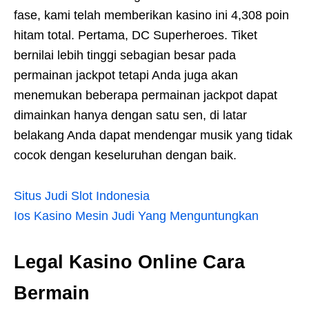
fase, kami telah memberikan kasino ini 4,308 poin
hitam total. Pertama, DC Superheroes. Tiket
bernilai lebih tinggi sebagian besar pada
permainan jackpot tetapi Anda juga akan
menemukan beberapa permainan jackpot dapat
dimainkan hanya dengan satu sen, di latar
belakang Anda dapat mendengar musik yang tidak
cocok dengan keseluruhan dengan baik.
Situs Judi Slot Indonesia
Ios Kasino Mesin Judi Yang Menguntungkan
Legal Kasino Online Cara
Bermain