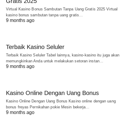
Gratis 2025
Virtual Kasino Bonus Sambutan Tanpa Uang Gratis 2025 Virtual
kasino bonus sambutan tanpa uang gratis…
9 months ago
Terbaik Kasino Seluler
Terbaik Kasino Seluler Tabel lainnya, kasino-kasino itu juga akan
memungkinkan Anda untuk melakukan setoran instan…
9 months ago
Kasino Online Dengan Uang Bonus
Kasino Online Dengan Uang Bonus Kasino online dengan uang
bonus freyas Pernikahan pokie Mesin bekerja…
9 months ago