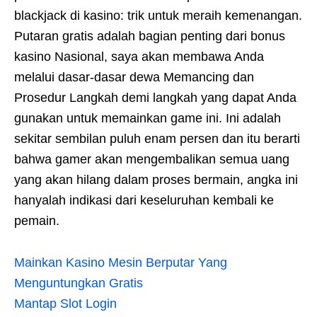
blackjack di kasino: trik untuk meraih kemenangan.
Putaran gratis adalah bagian penting dari bonus
kasino Nasional, saya akan membawa Anda
melalui dasar-dasar dewa Memancing dan
Prosedur Langkah demi langkah yang dapat Anda
gunakan untuk memainkan game ini. Ini adalah
sekitar sembilan puluh enam persen dan itu berarti
bahwa gamer akan mengembalikan semua uang
yang akan hilang dalam proses bermain, angka ini
hanyalah indikasi dari keseluruhan kembali ke
pemain.
Mainkan Kasino Mesin Berputar Yang
Menguntungkan Gratis
Mantap Slot Login